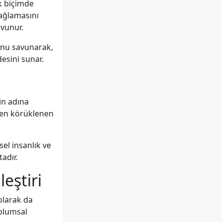
k biçimde
bağlamasını
avunur.
unu savunarak,
esini sunar.
in adına
nden körüklenen
el insanlık ve
adır.
eştiri
olarak da
oplumsal