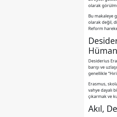
olarak görülm
Bu makaleye gö
olarak değil, 
Reform hareket
Desider
Hümani
Desiderius Era
barışı ve uzlaş
genellikle “Hır
Erasmus, skolas
vahye dayalı b
çıkarmak ve ku
Akıl, De