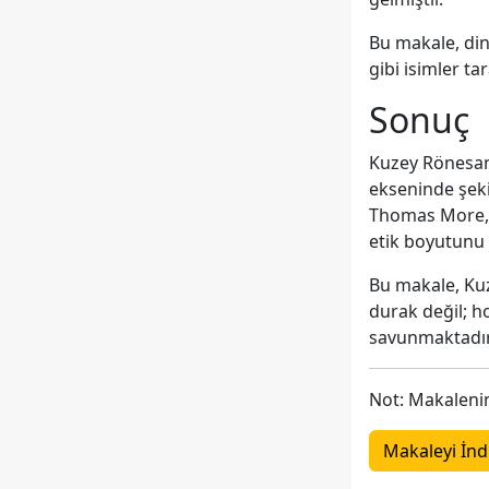
Bu makale, di
gibi isimler t
Sonuç
Kuzey Rönesans
ekseninde şeki
Thomas More, b
etik boyutunu 
Bu makale, Kuz
durak değil; h
savunmaktadır
Not: Makalenin
Makaleyi İnd