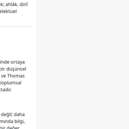
; ahlâk, dinî
elektüel
inde ortaya
bir düşünsel
s ve Thomas
e toplumsal
tadır.
ı değil; daha
mında bilgi,
 bir değer