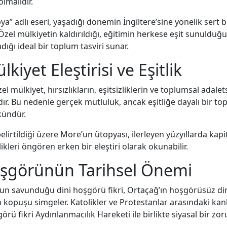
olmalıdır.
” adlı eseri, yaşadığı dönemin İngiltere’sine yönelik sert bir
 Özel mülkiyetin kaldırıldığı, eğitimin herkese eşit sunulduğu 
ığı ideal bir toplum tasviri sunar.
kiyet Eleştirisi ve Eşitlik
l mülkiyet, hırsızlıkların, eşitsizliklerin ve toplumsal adalets
ır. Bu nedenle gerçek mutluluk, ancak eşitliğe dayalı bir to
ündür.
lirtildiği üzere More’un ütopyası, ilerleyen yüzyıllarda kapi
likleri öngören erken bir eleştiri olarak okunabilir.
oşgörünün Tarihsel Önemi
n savunduğu dini hoşgörü fikri, Ortaçağ’ın hoşgörüsüz di
kopuşu simgeler. Katolikler ve Protestanlar arasındaki kanl
rü fikri Aydınlanmacılık Hareketi ile birlikte siyasal bir zo