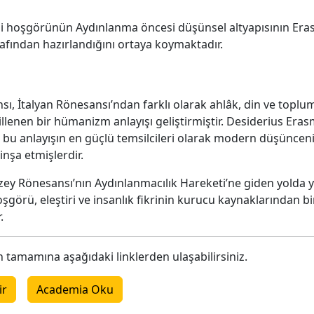
ni hoşgörünün Aydınlanma öncesi düşünsel altyapısının Er
arafından hazırlandığını ortaya koymaktadır.
ı, İtalyan Rönesansı’ndan farklı olarak ahlâk, din ve toplum
llenen bir hümanizm anlayışı geliştirmiştir. Desiderius Era
u anlayışın en güçlü temsilcileri olarak modern düşünceni
inşa etmişlerdir.
ey Rönesansı’nın Aydınlanmacılık Hareketi’ne giden yolda ya
oşgörü, eleştiri ve insanlık fikrinin kurucu kaynaklarından b
.
 tamamına aşağıdaki linklerden ulaşabilirsiniz.
ir
Academia Oku