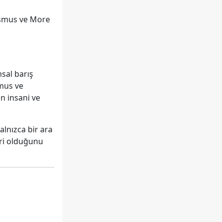
asmus ve More
sal barış
smus ve
n insani ve
lnızca bir ara
iri olduğunu