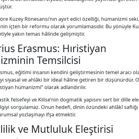
üştür.
re Kuzey Rönesansı’nın ayırt edici özelliği, hümanizmi sekü
dinin içten bir reformu olarak yorumlamasıdır. Bu yönüyle K
iyle yakın temas hâlinde gelişmiştir.
ius Erasmus: Hıristiyan
zminin Temsilcisi
smus, eğitimi insanın kendini geliştirmesinin temel aracı ol
ıyı siyasal ve ahlâki bir ideal hâline getiren bir düşünürdür. 
istiyan hümanizmi” olarak adlandırılır.
tik felsefeyi ve Kilise’nin dogmatik yapısını sert bir dille ele
ilgiyi sorgulamaz. Onun hedefi, dinin özündeki ahlâkî saflığı
rumsal yozlaşmayı ifşa etmektir.
lilik ve Mutluluk Eleştirisi