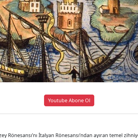
Youtube Abone Ol
ey Rönesansı’nı İtalyan Rönesansı’ndan ayıran temel zihniye