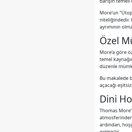
barışın temeli 
More’un “Ütopya
niteliğindedir.
ayrımının olmad
Özel Mül
More’a göre öze
temel kaynağıd
düzenle mümk
Bu makalede be
açacağı eşitsiz
Dini H
Thomas More’u
atmosferinden 
ardından, hoşgö
gelmiştir.