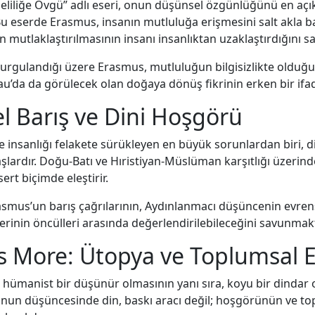
liliğe Övgü” adlı eseri, onun düşünsel özgünlüğünü en açı
Bu eserde Erasmus, insanın mutluluğa erişmesini salt akla 
lın mutlaklaştırılmasının insanı insanlıktan uzaklaştırdığını s
urgulandığı üzere Erasmus, mutluluğun bilgisizlikte olduğ
au’da da görülecek olan doğaya dönüş fikrinin erken bir ifad
l Barış ve Dini Hoşgörü
 insanlığı felakete sürükleyen en büyük sorunlardan biri, d
şlardır. Doğu-Batı ve Hıristiyan-Müslüman karşıtlığı üzeri
ert biçimde eleştirir.
smus’un barış çağrılarının, Aydınlanmacı düşüncenin evrens
erinin öncülleri arasında değerlendirilebileceğini savunmakt
More: Ütopya ve Toplumsal El
ümanist bir düşünür olmasının yanı sıra, koyu bir dindar 
Onun düşüncesinde din, baskı aracı değil; hoşgörünün ve t