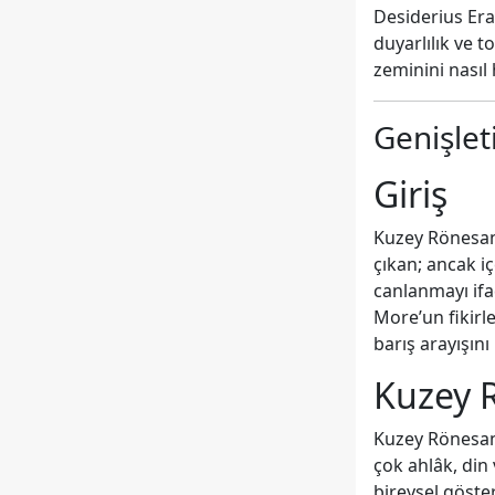
Desiderius Er
duyarlılık ve 
zeminini nasıl 
Genişlet
Giriş
Kuzey Rönesans
çıkan; ancak i
canlanmayı if
More’un fikirl
barış arayışın
Kuzey R
Kuzey Rönesansı
çok ahlâk, din
bireysel göste