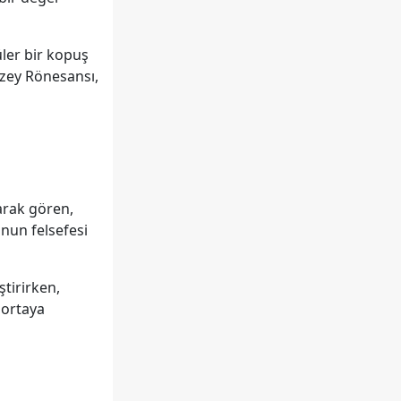
ler bir kopuş
uzey Rönesansı,
arak gören,
Onun felsefesi
ştirirken,
 ortaya