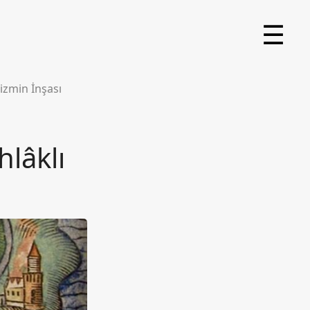
☰
izmin İnşası
lâklı