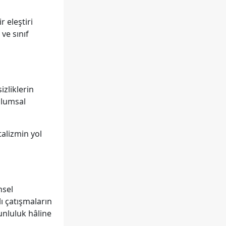
 eleştiri
ve sınıf
izliklerin
plumsal
talizmin yol
nsel
ı çatışmaların
runluluk hâline