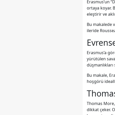
Erasmus’un “De
ortaya koyar. 
eleştirir ve ak
Bu makalede v
ileride Rousse
Evrense
Erasmus’a göre
yürütülen sava
düşmanlıkları s
Bu makale, Era
hoşgörü ideall
Thomas 
Thomas More, h
dikkat çeker. 