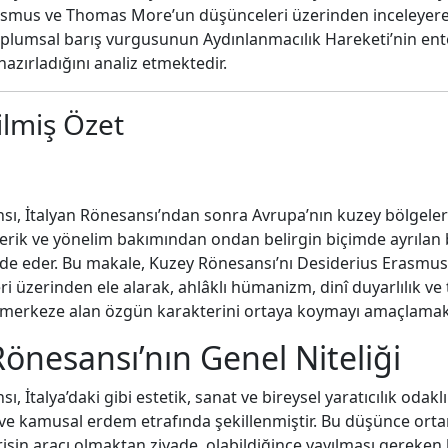
asmus ve Thomas More’un düşünceleri üzerinden inceleyerek
toplumsal barış vurgusunun Aydınlanmacılık Hareketi’nin ent
hazırladığını analiz etmektedir.
ilmiş Özet
ı, İtalyan Rönesansı’ndan sonra Avrupa’nın kuzey bölgeler
çerik ve yönelim bakımından ondan belirgin biçimde ayrılan 
ade eder. Bu makale, Kuzey Rönesansı’nı Desiderius Erasmu
eri üzerinden ele alarak, ahlâklı hümanizm, dinî duyarlılık v
ı merkeze alan özgün karakterini ortaya koymayı amaçlamak
önesansı’nın Genel Niteliği
, İtalya’daki gibi estetik, sanat ve bireysel yaratıcılık odakl
 ve kamusal erdem etrafında şekillenmiştir. Bu düşünce orta
rişin aracı olmaktan ziyade, olabildiğince yayılması gereken