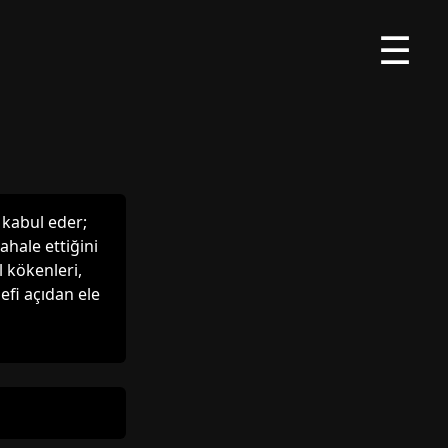
☰
ı kabul eder;
ahale ettiğini
l kökenleri,
sefi açıdan ele